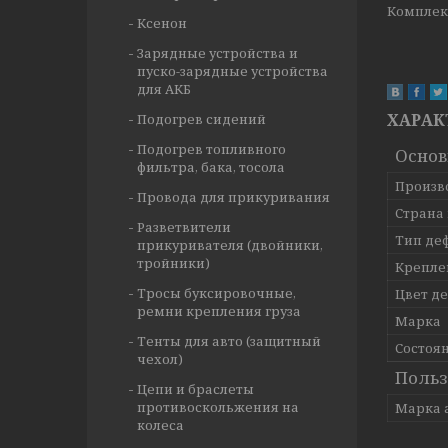
Комплект
Ксенон
Зарядные устройства и
пуско-зарядные устройства
для АКБ
ХАРАК
Подогрев сидений
Подогрев топливного
Осно
фильтра, бака, тосола
Произв
Провода для прикуривания
Страна
Разветвители
Тип де
прикуривателя (двойники,
тройники)
Крепле
Тросы буксировочные,
Цвет д
ремни крепления груза
Марка
Тенты для авто (защитный
Состоя
чехол)
Польз
Цепи и браслеты
противоскольжения на
Марка 
колеса