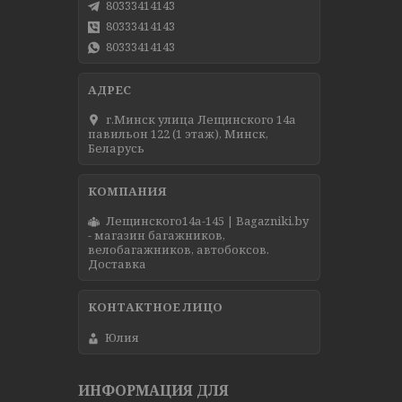
80333414143
80333414143
80333414143
г.Минск улица Лещинского 14а
павильон 122 (1 этаж), Минск,
Беларусь
Лещинского14а-145 | Bagazniki.by
- магазин багажников,
велобагажников, автобоксов.
Доставка
Юлия
ИНФОРМАЦИЯ ДЛЯ