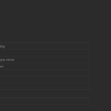
ing
ры окон
ые