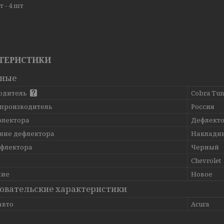
 - 4 шт
ТЕРИСТИКИ
вные
одитель
Cobra Tun
 производитель
Россия
флектора
Дефлекто
ние дефлектора
Накладн
ефлектора
Черный
Chevrolet
ние
Новое
овательские характеристики
авто
Acura