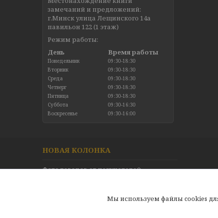
Местонахождение книги
замечаний и предложений:
г.Минск улица Лещинского 14а
павильон 122 (1 этаж)
Режим работы:
День
Время работы
Понедельник
09:30-18:30
Вторник
09:30-18:30
Среда
09:30-18:30
Четверг
09:30-18:30
Пятница
09:30-18:30
Суббота
09:30-16:30
Воскресенье
09:30-16:00
НОВАЯ КОЛОНКА
Фото товаров от покупателей
Новинки в каталоге
Отзывы
Мы используем файлы cookies д