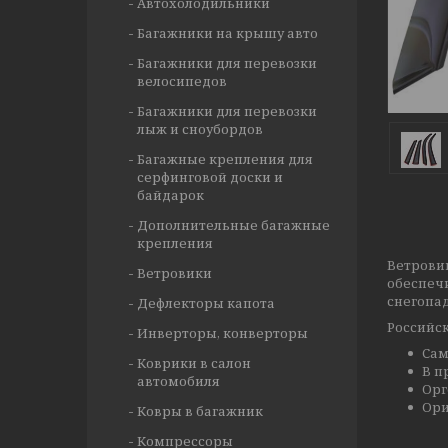
Автохолодильники
Багажники на крышу авто
Багажники для перевозки
велосипедов
Багажники для перевозки
лыж и сноубордов
Багажные крепления для
серфинговой доски и
байдарок
Дополнительные багажные
крепления
Ветрови
Ветровики
обеспеч
снегопад
Дефлекторы капота
Российск
Инверторы, конверторы
Сам
Коврики в салон
В п
автомобиля
Орг
Ори
Ковры в багажник
Компрессоры