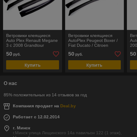
Ветровики клеящиеся
Ветровики клеящиеся
Ве
Auto Plex Renault Megane
AutoPlex Peugeot Boxer /
Aut
3 с 2008 Grandtour
Fiat Ducato / Citroen
20
Jumper с 2006 (2шт)
50
50
50
руб.
руб.
Купить
Купить
О нас
85% положительных из 14 отзывов за год
Компания продает на
Deal.by
Работает с 12.02.2014
г. Минск
г.Минск улица Лещинского 14а павильон 122 (1 этаж),