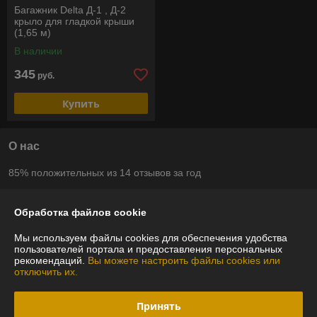
Багажник Delta Д-1 , Д-2
крыло для гладкой крыши
(1,65 м)
В наличии
345
руб.
Купить
О нас
85% положительных из 14 отзывов за год
Компания продает на
Deal.by
Обработка файлов cookie
Работает с 12.02.2014
Мы используем файлы cookies для обеспечения удобства
пользователей портала и предоставления персональных
г. Минск
рекомендаций.
Вы можете настроить файлы cookies или
г.Минск улица Лещинского 14а павильон 122 (1 этаж),
отключить их.
Минск, Беларусь
Контакты
Принять