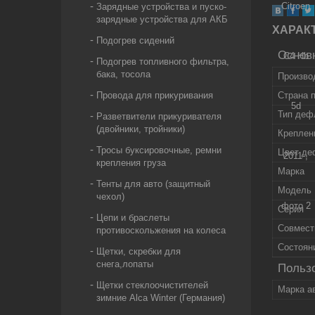
Зарядные устройства и пуско-
зарядные устройства для АКБ
ХАРАК
Подогрев сидений
Основ
Подогрев топливного фильтра,
бака, тосола
Произво
Провода для прикуривания
Страна 
Тип деф
Разветвители прикуривателя
(двойники, тройники)
Креплен
Тросы буксировочные, ремни
Цвет де
крепления груза
Марка
Тенты для авто (защитный
Модель
чехол)
Серия
Цепи и браслеты
Совмест
противоскольжения на колеса
Состоян
Щетки, скребки для
снега,лопаты
Пользо
Щетки стеклоочистителей
Марка а
зимние Alca Winter (Германия)