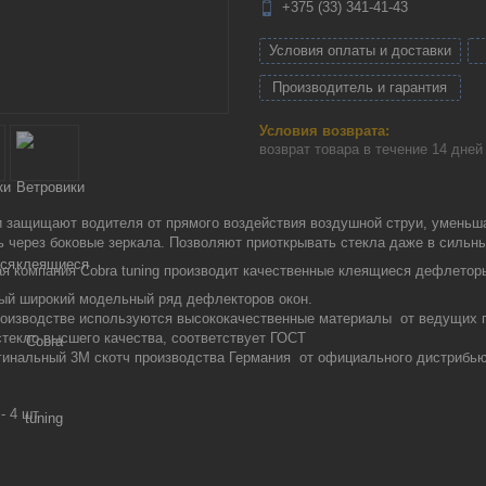
+375 (33) 341-41-43
Условия оплаты и доставки
Производитель и гарантия
возврат товара в течение 14 дне
и защищают водителя от прямого воздействия воздушной струи, уменьш
 через боковые зеркала. Позволяют приоткрывать стекла даже в сильн
я компания Cobra tuning производит качественные клеящиеся дефлеторы
ый широкий модельный ряд дефлекторов окон.
роизводстве используются высококачественные материалы от ведущих п
текло высшего качества, соответствует ГОСТ
гинальный 3М скотч производства Германия от официального дистрибью
- 4 шт