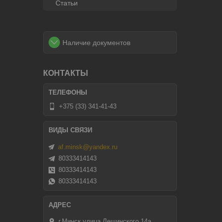
Статьи
Наличие документов
КОНТАКТЫ
+375 (33) 341-41-43
af.minsk@yandex.ru
80333414143
80333414143
80333414143
г.Минск улица Лещинского 14а