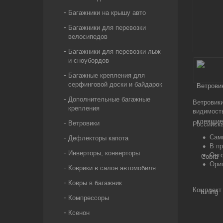
Багажники на крышу авто
Багажники для перевозки
велосипедов
Багажники для перевозки лыж
и сноубордов
Багажные крепления для
серфинговой доски и байдарок
Дополнительные багажные
Ветровик
крепления
видимость
Ветровики
Российска
Сам
Дефлекторы капота
В п
Инверторы, конверторы
Оргс
Ори
Коврики в салон автомобиля
Ковры в багажник
Комплект 
Компрессоры
Ксенон