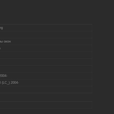
ng
ы окон
е
2004-
I (LC_) 2004-