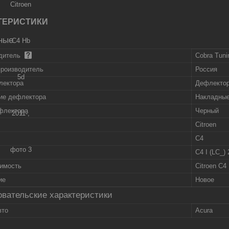
ТЕРИСТИКИ
ные
дитель
Cobra Tuni
производитель
Россия
лектора
Дефлектор
ие дефлектора
Накладны
флектора
Черный
Citroen
C4
C4 I (LC_) 
имость
Citroen C4 
ие
Новое
вательские характеристики
вто
Acura