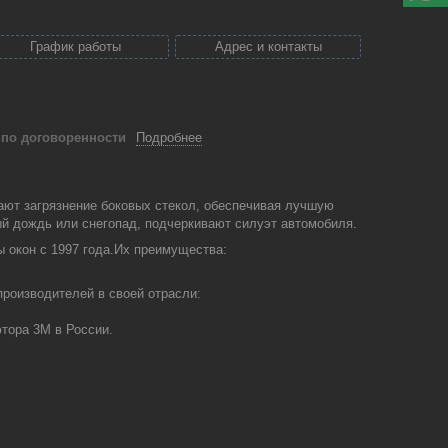
График работы
Адрес и контакты
й
по договоренности
Подробнее
ают загрязнение боковых стекол, обеспечивая лучшую
ый дождь или снегопад, подчеркивают силуэт автомобиля.
 окон с 1997 года.Их преимущества:
роизводителей в своей отрасли:
тора 3М в России.