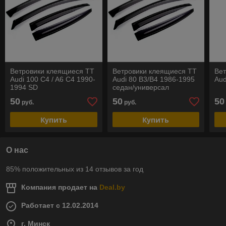
Ветровики клеящиеся TT
Ветровики клеящиеся TT
Ве
Audi 100 C4 / A6 C4 1990-
Audi 80 B3/B4 1986-1995
Aud
1994 SD
седан/универсал
50
50
50
руб.
руб.
Купить
Купить
О нас
85% положительных из 14 отзывов за год
Компания продает на
Deal.by
Работает с 12.02.2014
г. Минск