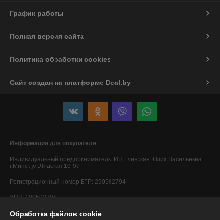
График работы
Полная версия сайта
Политика обработки cookies
Сайт создан на платформе Deal.by
Информация для покупателя
Индивидуальный предприниматель:
ИП Глинская Юлия Васильевна
г.Минск ул.Лидская 16-97
Регистрационный номер ЕГР: 290592794
УНП: 290592794
Обработка файлов cookie
Регистрационный орган: Минский горисполком