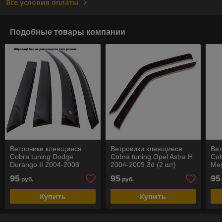
Все условия оплаты
Подобные товары компании
Ветровики клеящиеся
Ветровики клеящиеся
Ве
Cobra tuning Dodge
Cobra tuning Opel Astra H
Cob
Durango II 2004-2008
2004-2009 3d (2 шт)
Meg
95
95
95
руб.
руб.
Купить
Купить