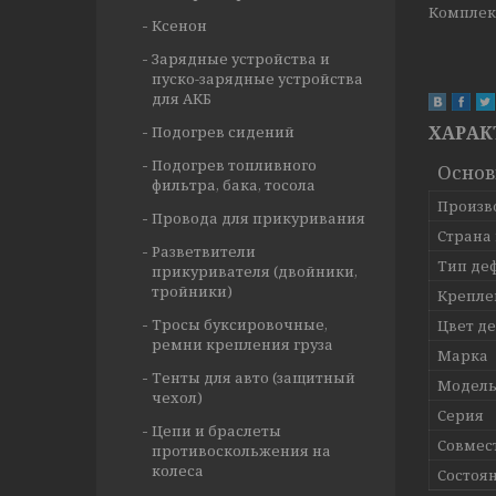
Комплект
Ксенон
Зарядные устройства и
пуско-зарядные устройства
для АКБ
ХАРАК
Подогрев сидений
Подогрев топливного
Осно
фильтра, бака, тосола
Произв
Провода для прикуривания
Страна
Разветвители
Тип де
прикуривателя (двойники,
тройники)
Крепле
Тросы буксировочные,
Цвет д
ремни крепления груза
Марка
Тенты для авто (защитный
Модел
чехол)
Серия
Цепи и браслеты
Совмес
противоскольжения на
колеса
Состоя