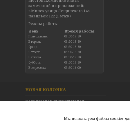
Местонахождение книги
замечаний и предложений:
г.Минск улица Лещинского 14а
павильон 122 (1 этаж)
Режим работы:
День
Время работы
Понедельник
09:30-18:30
Вторник
09:30-18:30
Среда
09:30-18:30
Четверг
09:30-18:30
Пятница
09:30-18:30
Суббота
09:30-16:30
Воскресенье
09:30-16:00
НОВАЯ КОЛОНКА
Фото товаров от покупателей
Новинки в каталоге
Отзывы
Мы используем файлы cookies д