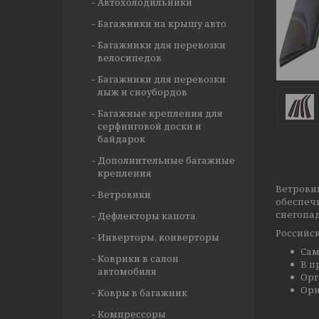
Автохолодильники
Багажники на крышу авто
Багажники для перевозки
велосипедов
Багажники для перевозки
лыж и сноубордов
Багажные крепления для
серфинговой доски и
байдарок
Дополнительные багажные
крепления
Ветрови
Ветровики
обеспеч
снегопад
Дефлекторы капота
Российск
Инверторы, конверторы
Сам
Коврики в салон
В п
автомобиля
Орг
Ори
Ковры в багажник
Компрессоры