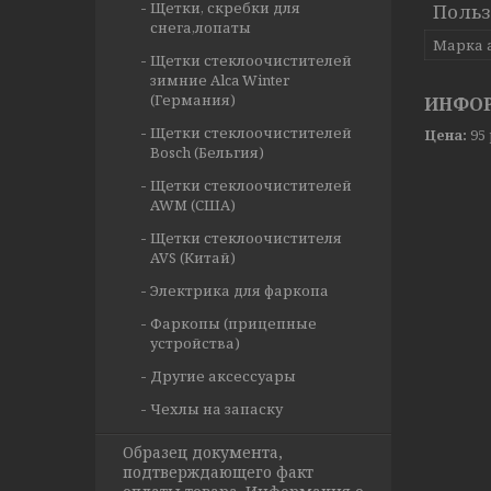
Щетки, скребки для
Польз
снега,лопаты
Марка 
Щетки стеклоочистителей
зимние Alca Winter
(Германия)
ИНФОР
Щетки стеклоочистителей
Цена:
95
Bosch (Бельгия)
Щетки стеклоочистителей
AWM (США)
Щетки стеклоочистителя
AVS (Китай)
Электрика для фаркопа
Фаркопы (прицепные
устройства)
Другие аксессуары
Чехлы на запаску
Образец документа,
подтверждающего факт