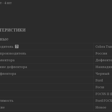
 - 4 шт
ТЕРИСТИКИ
вные
одитель
Cobra Tun
 производитель
Россия
флектора
Дефлекто
ние дефлектора
Накладн
ефлектора
Черный
Ford
ь
Focus
FOCUS II (
тимость
Ford FOCUS
ние
Новое