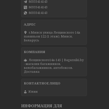
80333414143
80333414143
80333414143
г.Минск улица Лещинского 14а
павильон 122 (1 этаж), Минск,
Беларусь
Лещинского14а-145 | Bagazniki.by
- магазин багажников,
велобагажников, автобоксов.
Доставка
Юлия
ИНФОРМАЦИЯ ДЛЯ