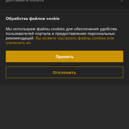
Доставка и оплата
График работы
Обработка файлов cookie
Полная версия сайта
Мы используем файлы cookies для обеспечения удобства
пользователей портала и предоставления персональных
рекомендаций.
Вы можете настроить файлы cookies или
Политика обработки cookies
отключить их.
Сайт создан на платформе Deal.by
Принять
Отклонить
Информация для покупателя
Индивидуальный предприниматель:
ИП Глинская Юлия Васильевна
г.Минск ул.Лидская 16-97
Регистрационный номер ЕГР: 290592794
УНП: 290592794