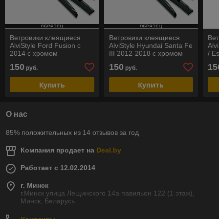
Ветровики клеящиеся
Ветровики клеящиеся
Ве
AlviStyle Ford Fusion с
AlviStyle Hyundai Santa Fe
Alv
2014 с хромом
III 2012-2018 с хромом
/ E
150
150
15
руб.
руб.
Купить
Купить
О нас
85% положительных из 14 отзывов за год
Компания продает на
Deal.by
Работает с 12.02.2014
г. Минск
г.Минск улица Лещинского 14а павильон 122 (1 этаж),
Минск, Беларусь