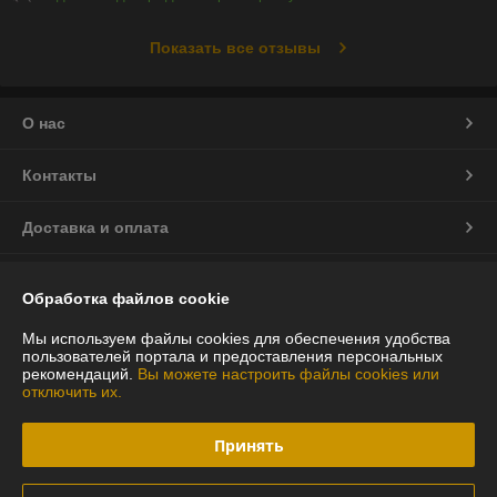
Показать все отзывы
О нас
Контакты
Доставка и оплата
График работы
Обработка файлов cookie
Полная версия сайта
Мы используем файлы cookies для обеспечения удобства
пользователей портала и предоставления персональных
рекомендаций.
Вы можете настроить файлы cookies или
Политика обработки cookies
отключить их.
Сайт создан на платформе Deal.by
Принять