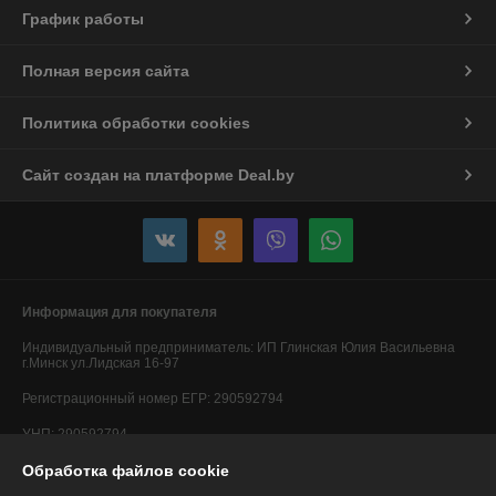
График работы
Полная версия сайта
Политика обработки cookies
Сайт создан на платформе Deal.by
Информация для покупателя
Индивидуальный предприниматель:
ИП Глинская Юлия Васильевна
г.Минск ул.Лидская 16-97
Регистрационный номер ЕГР: 290592794
УНП: 290592794
Обработка файлов cookie
Регистрационный орган: Минский горисполком