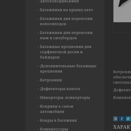
Автохолодильники
Багажники на крышу авто
Багажники для перевозки
велосипедов
Багажники для перевозки
лыж и сноубордов
Багажные крепления для
серфинговой доски и
байдарок
Дополнительные багажные
крепления
Ветрови
обеспеч
Ветровики
снегопад
Дефлекторы капота
Дефлект
Инверторы, конверторы
Комплект
Коврики в салон
автомобиля
Ковры в багажник
ХАРАК
Компрессоры