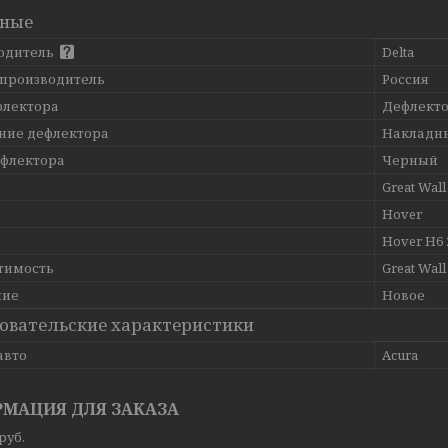
вные
одитель
Delta
 производитель
Россия
флектора
Дефлекто
ние дефлектора
Накладн
ефлектора
Черный
Great Wall
ь
Hover
Hover H6 
тимость
Great Wal
ние
Новое
овательские характеристики
авто
Acura
МАЦИЯ ДЛЯ ЗАКАЗА
руб.