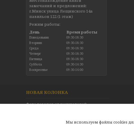
Местонахождение книги
замечаний и предложений:
г.Минск улица Лещинского 14а
павильон 122 (1 этаж)
Режим работы:
День
Время работы
Понедельник
09:30-18:30
Вторник
09:30-18:30
Среда
09:30-18:30
Четверг
09:30-18:30
Пятница
09:30-18:30
Суббота
09:30-16:30
Воскресенье
09:30-16:00
НОВАЯ КОЛОНКА
Фото товаров от покупателей
Новинки в каталоге
Отзывы
Мы используем файлы cookies д