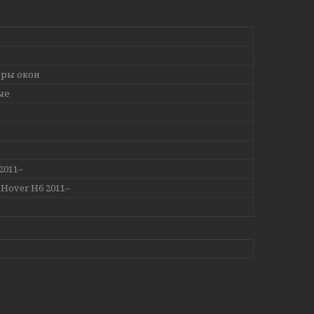
ры окон
ые
2011–
l Hover H6 2011–