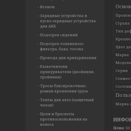
Осно
Ксенон
Произв
Зарядные устройства и
пуско-зарядные устройства
Страна
для АКБ
Тип де
Подогрев сидений
Крепле
Подогрев топливного
Цвет д
фильтра, бака, тосола
Марка
Провода для прикуривания
Модел
Разветвители
Серия
прикуривателя (двойники,
тройники)
Совмес
Тросы буксировочные,
Состоя
ремни крепления груза
Польз
Тенты для авто (защитный
Марка 
чехол)
Цепи и браслеты
противоскольжения на
ИНФОР
колеса
Цена:
50