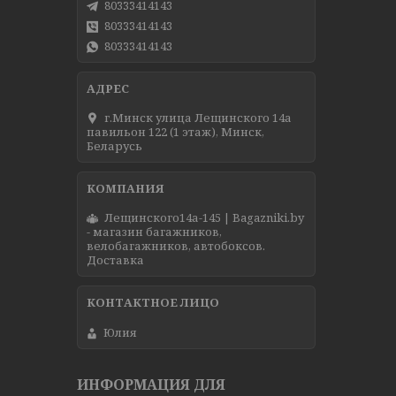
80333414143
80333414143
80333414143
г.Минск улица Лещинского 14а
павильон 122 (1 этаж), Минск,
Беларусь
Лещинского14а-145 | Bagazniki.by
- магазин багажников,
велобагажников, автобоксов.
Доставка
Юлия
ИНФОРМАЦИЯ ДЛЯ