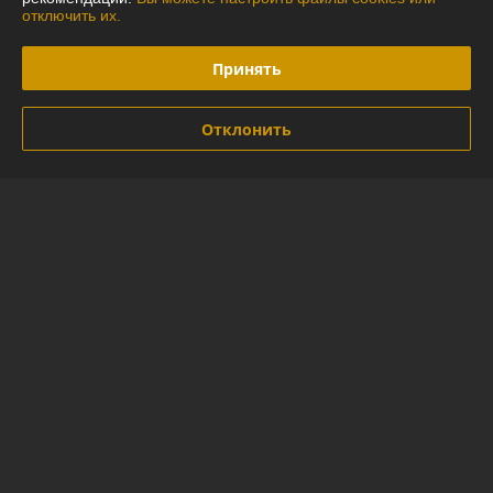
Политика обработки cookies
отключить их.
Сайт создан на платформе Deal.by
Принять
Отклонить
Информация для покупателя
Индивидуальный предприниматель:
ИП Глинская Юлия Васильевна
г.Минск ул.Лидская 16-97
Регистрационный номер ЕГР: 290592794
УНП: 290592794
Регистрационный орган: Минский горисполком
Дата регистрации компании: 20.05.2014
Ссылка на свидетельство/лицензию
Ссылка на свидетельство/лицензию