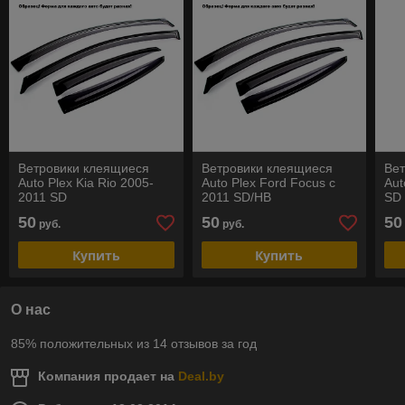
Ветровики клеящиеся
Ветровики клеящиеся
Ве
Auto Plex Kia Rio 2005-
Auto Plex Ford Focus с
Aut
2011 SD
2011 SD/HB
SD
50
50
50
руб.
руб.
Купить
Купить
О нас
85% положительных из 14 отзывов за год
Компания продает на
Deal.by