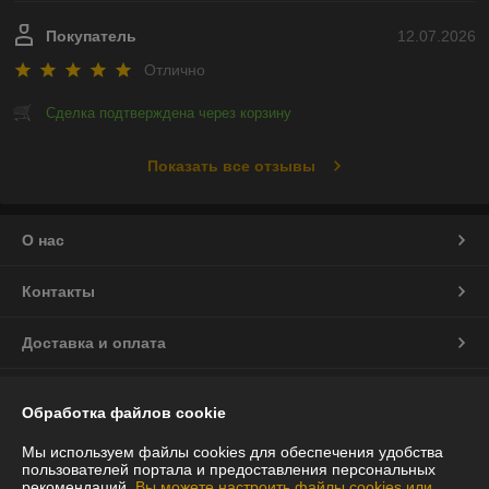
Покупатель
12.07.2026
Отлично
Сделка подтверждена через корзину
Показать все отзывы
О нас
Контакты
Доставка и оплата
График работы
Обработка файлов cookie
Полная версия сайта
Мы используем файлы cookies для обеспечения удобства
пользователей портала и предоставления персональных
рекомендаций.
Вы можете настроить файлы cookies или