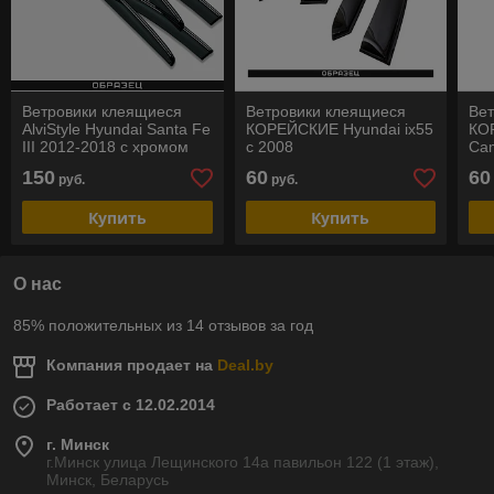
Ветровики клеящиеся
Ветровики клеящиеся
Ве
AlviStyle Hyundai Santa Fe
КОРЕЙСКИЕ Hyundai ix55
КО
III 2012-2018 с хромом
с 2008
Ca
150
60
60
руб.
руб.
Купить
Купить
О нас
85% положительных из 14 отзывов за год
Компания продает на
Deal.by
Работает с 12.02.2014
г. Минск
г.Минск улица Лещинского 14а павильон 122 (1 этаж),
Минск, Беларусь