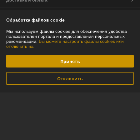
Доставка и оплата
График работы
Обработка файлов cookie
Полная версия сайта
Мы используем файлы cookies для обеспечения удобства
пользователей портала и предоставления персональных
рекомендаций.
Вы можете настроить файлы cookies или
Политика обработки cookies
отключить их.
Сайт создан на платформе Deal.by
Принять
Отклонить
Информация для покупателя
Индивидуальный предприниматель:
ИП Глинская Юлия Васильевна
г.Минск ул.Лидская 16-97
Регистрационный номер ЕГР: 290592794
УНП: 290592794