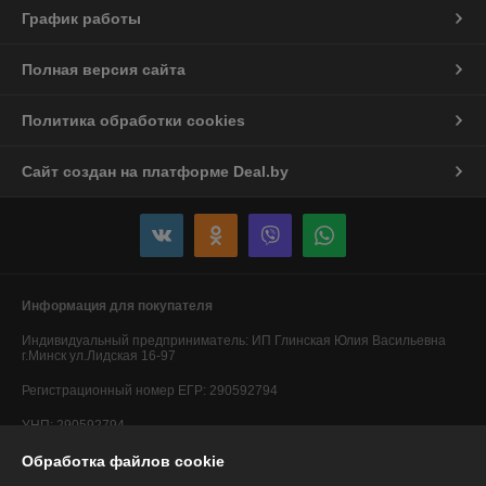
График работы
Полная версия сайта
Политика обработки cookies
Сайт создан на платформе Deal.by
Информация для покупателя
Индивидуальный предприниматель:
ИП Глинская Юлия Васильевна
г.Минск ул.Лидская 16-97
Регистрационный номер ЕГР: 290592794
УНП: 290592794
Обработка файлов cookie
Регистрационный орган: Минский горисполком