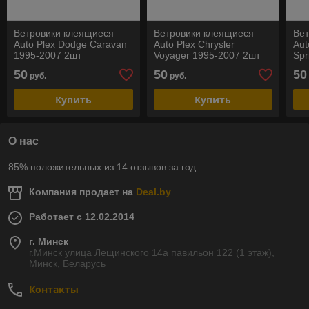
Ветровики клеящиеся
Ветровики клеящиеся
Ве
Auto Plex Dodge Caravan
Auto Plex Chrysler
Aut
1995-2007 2шт
Voyager 1995-2007 2шт
Spr
50
50
50
руб.
руб.
Купить
Купить
О нас
85% положительных из 14 отзывов за год
Компания продает на
Deal.by
Работает с 12.02.2014
г. Минск
г.Минск улица Лещинского 14а павильон 122 (1 этаж),
Минск, Беларусь
Контакты