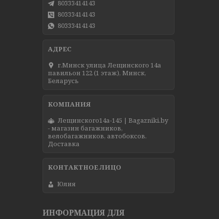
80333414143
80333414143
80333414143
г.Минск улица Лещинского 14а
павильон 122 (1 этаж), Минск,
Беларусь
Лещинского14а-145 | Bagazniki.by
- магазин багажников,
велобагажников, автобоксов.
Доставка
Юлия
ИНФОРМАЦИЯ ДЛЯ