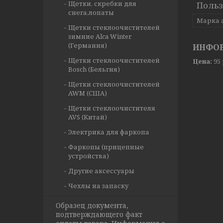
Щетки, скребки для
Польз
снега,лопаты
Марка 
Щетки стеклоочистителей
зимние Alca Winter
(Германия)
ИНФОР
Щетки стеклоочистителей
Цена:
95
Bosch (Бельгия)
Щетки стеклоочистителей
AWM (США)
Щетки стеклоочистителя
AVS (Китай)
Электрика для фаркопа
Фаркопы (прицепные
устройства)
Другие аксессуары
Чехлы на запаску
Образец документа,
подтверждающего факт