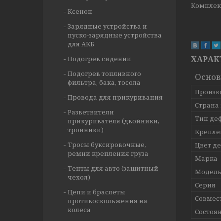
Комплект
Ксенон
Зарядные устройства и
пуско-зарядные устройства
для АКБ
ХАРАК
Подогрев сидений
Подогрев топливного
Осно
фильтра, бака, тосола
Произв
Провода для прикуривания
Страна
Разветвители
Тип де
прикуривателя (двойники,
тройники)
Крепле
Тросы буксировочные,
Цвет д
ремни крепления груза
Марка
Тенты для авто (защитный
Модел
чехол)
Серия
Цепи и браслеты
Совмес
противоскольжения на
колеса
Состоя