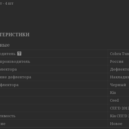
 - 4 шт
ТЕРИСТИКИ
вные
одитель
Cobra Tun
 производитель
Россия
флектора
Дефлекто
ние дефлектора
Накладн
ефлектора
Черный
Kia
ь
Ceed
CEE'D 2012
тимость
Kia CEE'D 
ние
Новое