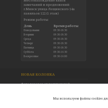
Местонахождение книги
замечаний и предложений:
г.Минск улица Лещинского 14а
павильон 122 (1 этаж)
Режим работы:
День
Время работы
Понедельник
09:30-18:30
Вторник
09:30-18:30
Среда
09:30-18:30
Четверг
09:30-18:30
Пятница
09:30-18:30
Суббота
09:30-16:30
Воскресенье
09:30-16:00
НОВАЯ КОЛОНКА
Фото товаров от покупателей
Новинки в каталоге
Отзывы
Мы используем файлы cookies д