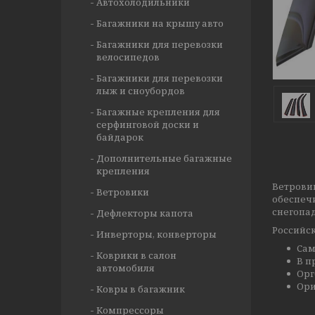
Автохолодильники
Багажники на крышу авто
Багажники для перевозки
велосипедов
Багажники для перевозки
лыж и сноубордов
Багажные крепления для
серфинговой доски и
байдарок
Дополнительные багажные
крепления
Ветрови
Ветровики
обеспеч
снегопад
Дефлекторы капота
Российск
Инверторы, конверторы
Сам
Коврики в салон
В п
автомобиля
Орг
Ори
Ковры в багажник
Компрессоры