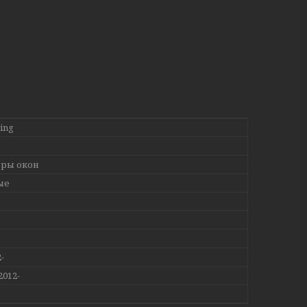
ing
ры окон
ые
-
2012-