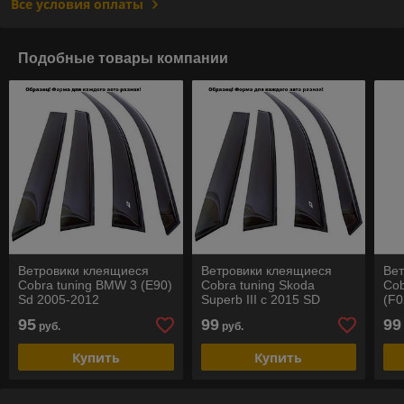
Все условия оплаты
Подобные товары компании
Ветровики клеящиеся
Ветровики клеящиеся
Ве
Cobra tuning BMW 3 (E90)
Cobra tuning Skoda
Cob
Sd 2005-2012
Superb III с 2015 SD
(F0
"Eu
95
99
99
руб.
руб.
Купить
Купить