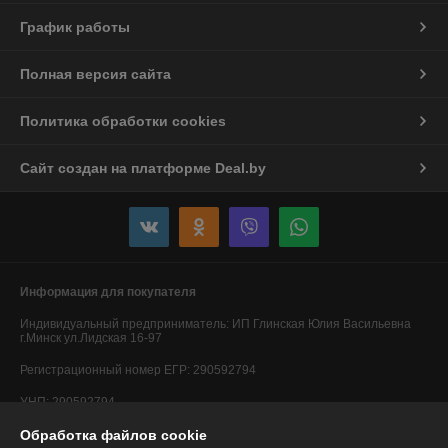
График работы
Полная версия сайта
Политика обработки cookies
Сайт создан на платформе Deal.by
Информация для покупателя
Индивидуальный предприниматель:
ИП Глинская Юлия Васильевна
г.Минск ул.Лидская 16-97
Регистрационный номер ЕГР: 290592794
УНП: 290592794
Обработка файлов cookie
Регистрационный орган: Минский горисполком