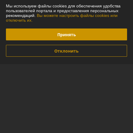
Полная версия сайта
Мы используем файлы cookies для обеспечения удобства
пользователей портала и предоставления персональных
рекомендаций.
Вы можете настроить файлы cookies или
Политика обработки cookies
отключить их.
Сайт создан на платформе Deal.by
Принять
Отклонить
Информация для покупателя
Индивидуальный предприниматель:
ИП Глинская Юлия Васильевна
г.Минск ул.Лидская 16-97
Регистрационный номер ЕГР: 290592794
УНП: 290592794
Регистрационный орган: Минский горисполком
Дата регистрации компании: 20.05.2014
Ссылка на свидетельство/лицензию