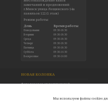
Местонахождение книги
замечаний и предложений:
г.Минск улица Лещинского 14а
павильон 122 (1 этаж)
Режим работы:
День
Время работы
Понедельник
09:30-18:30
Вторник
09:30-18:30
Среда
09:30-18:30
Четверг
09:30-18:30
Пятница
09:30-18:30
Суббота
09:30-16:30
Воскресенье
09:30-16:00
НОВАЯ КОЛОНКА
Фото товаров от покупателей
Новинки в каталоге
Отзывы
Мы используем файлы cookies д