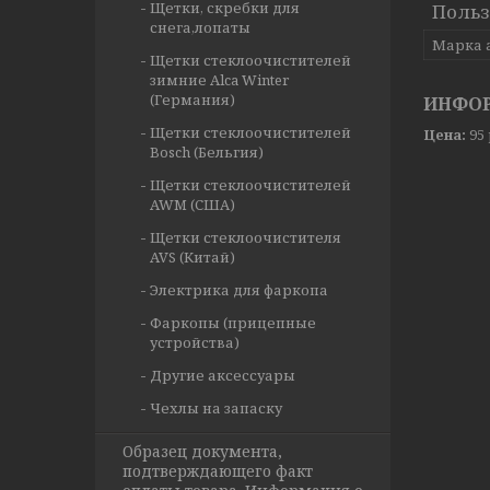
Щетки, скребки для
Польз
снега,лопаты
Марка 
Щетки стеклоочистителей
зимние Alca Winter
(Германия)
ИНФОР
Щетки стеклоочистителей
Цена:
95
Bosch (Бельгия)
Щетки стеклоочистителей
AWM (США)
Щетки стеклоочистителя
AVS (Китай)
Электрика для фаркопа
Фаркопы (прицепные
устройства)
Другие аксессуары
Чехлы на запаску
Образец документа,
подтверждающего факт