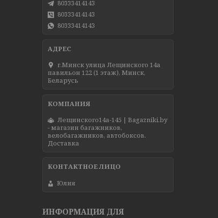
80333414143
80333414143
80333414143
г.Минск улица Лещинского 14а
павильон 122 (1 этаж), Минск,
Беларусь
Лещинского14а-145 | Bagazniki.by
- магазин багажников,
велобагажников, автобоксов.
Доставка
Юлия
ИНФОРМАЦИЯ ДЛЯ