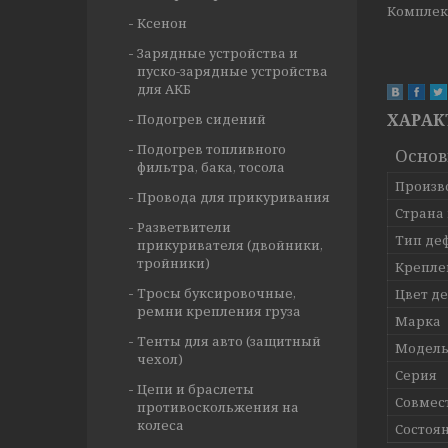
Комплект
Ксенон
Зарядные устройства и
пуско-зарядные устройства
для АКБ
ХАРАК
Подогрев сидений
Подогрев топливного
Осно
фильтра, бака, тосола
Произв
Провода для прикуривания
Страна
Разветвители
Тип де
прикуривателя (двойники,
тройники)
Крепле
Тросы буксировочные,
Цвет д
ремни крепления груза
Марка
Тенты для авто (защитный
Модел
чехол)
Серия
Цепи и браслеты
Совмес
противоскольжения на
колеса
Состоя