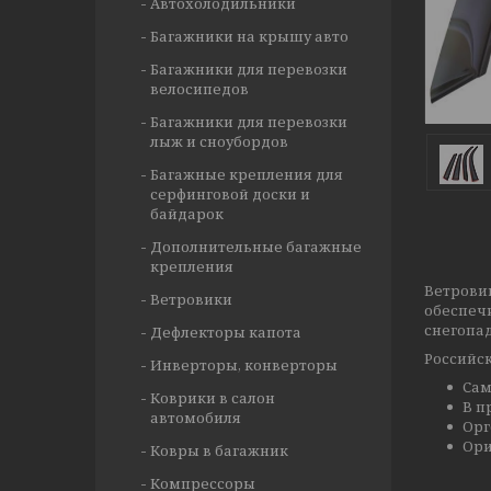
Автохолодильники
Багажники на крышу авто
Багажники для перевозки
велосипедов
Багажники для перевозки
лыж и сноубордов
Багажные крепления для
серфинговой доски и
байдарок
Дополнительные багажные
крепления
Ветрови
Ветровики
обеспеч
снегопад
Дефлекторы капота
Российск
Инверторы, конверторы
Сам
Коврики в салон
В п
автомобиля
Орг
Ори
Ковры в багажник
Компрессоры