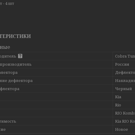
 - 4 шт
ТЕРИСТИКИ
вные
одитель
Cobra Tun
 производитель
Россия
флектора
Дефлекто
ние дефлектора
Накладн
ефлектора
Черный
Kia
ь
Rio
RIO Kombi
тимость
Kia RIO Ko
ние
Новое