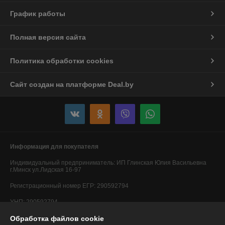
График работы
Полная версия сайта
Политика обработки cookies
Сайт создан на платформе Deal.by
Информация для покупателя
Индивидуальный предприниматель:
ИП Глинская Юлия Васильевна
г.Минск ул.Лидская 16-97
Регистрационный номер ЕГР: 290592794
УНП: 290592794
Обработка файлов cookie
Регистрационный орган: Минский горисполком