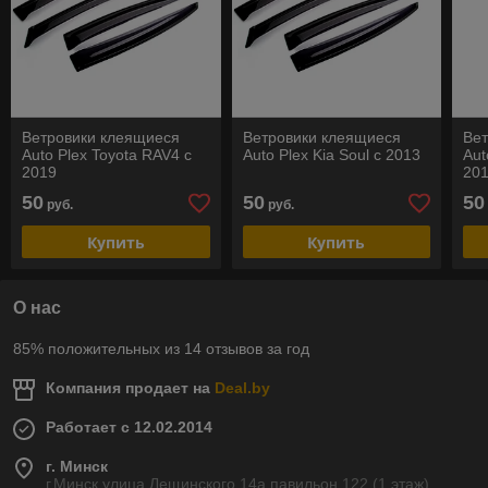
Ветровики клеящиеся
Ветровики клеящиеся
Ве
Auto Plex Toyota RAV4 с
Auto Plex Kia Soul с 2013
Aut
2019
20
50
50
50
руб.
руб.
Купить
Купить
О нас
85% положительных из 14 отзывов за год
Компания продает на
Deal.by
Работает с 12.02.2014
г. Минск
г.Минск улица Лещинского 14а павильон 122 (1 этаж),