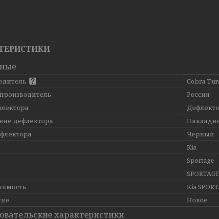
ТЕРИСТИКИ
вные
одитель
Cobra Tun
 производитель
Россия
флектора
Дефлекто
ние дефлектора
Накладн
ефлектора
Черный
Kia
ь
Sportage
SPORTAGE 
тимость
Kia SPORT
ние
Новое
овательские характеристики