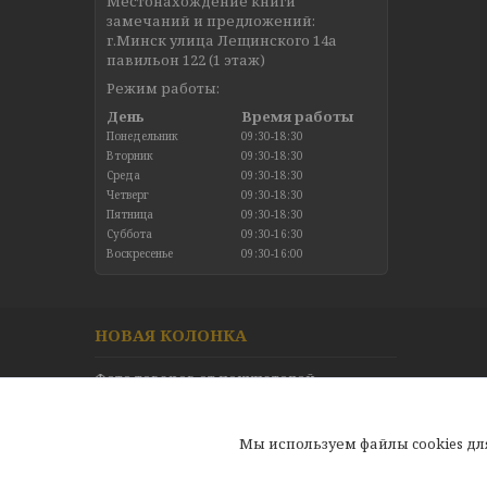
Местонахождение книги
замечаний и предложений:
г.Минск улица Лещинского 14а
павильон 122 (1 этаж)
Режим работы:
День
Время работы
Понедельник
09:30-18:30
Вторник
09:30-18:30
Среда
09:30-18:30
Четверг
09:30-18:30
Пятница
09:30-18:30
Суббота
09:30-16:30
Воскресенье
09:30-16:00
НОВАЯ КОЛОНКА
Фото товаров от покупателей
Новинки в каталоге
Отзывы
Мы используем файлы cookies д