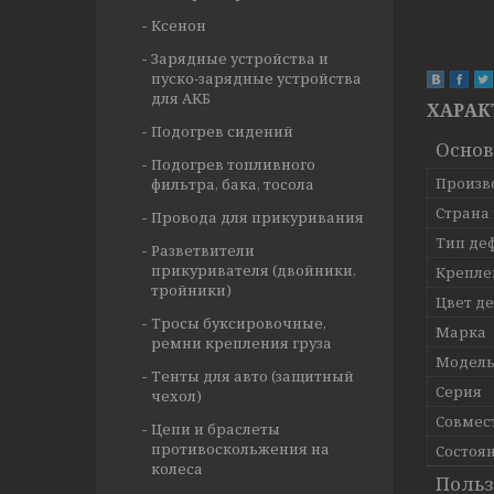
Ксенон
Зарядные устройства и
пуско-зарядные устройства
для АКБ
ХАРАК
Подогрев сидений
Осно
Подогрев топливного
Произв
фильтра, бака, тосола
Страна
Провода для прикуривания
Тип де
Разветвители
прикуривателя (двойники,
Крепле
тройники)
Цвет д
Тросы буксировочные,
Марка
ремни крепления груза
Модел
Тенты для авто (защитный
Серия
чехол)
Совмес
Цепи и браслеты
противоскольжения на
Состоя
колеса
Польз