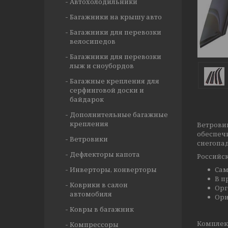
Автохолодильники
Багажники на крышу авто
Багажники для перевозки
велосипедов
Багажники для перевозки
лыж и сноубордов
Багажные крепления для
серфинговой доски и
байдарок
Дополнительные багажные
крепления
Ветрови
обеспеч
Ветровики
снегопад
Дефлекторы капота
Российск
Инверторы, конверторы
Сам
В п
Коврики в салон
Орг
автомобиля
Ори
Ковры в багажник
Комплект
Компрессоры