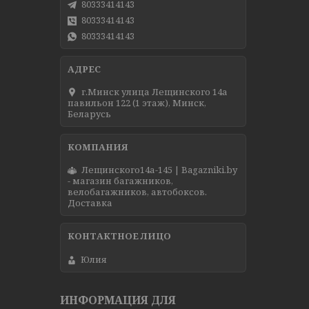
80333414143
80333414143
80333414143
г.Минск улица Лещинского 14а
павильон 122 (1 этаж), Минск,
Беларусь
Лещинского14а-145 | Bagazniki.by
- магазин багажников,
велобагажников, автобоксов.
Доставка
Юлия
ИНФОРМАЦИЯ ДЛЯ