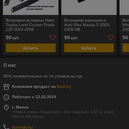
Ветровики вставные Heko
Ветровики клеящиеся
Вет
Toyota Land Cruiser Prado
Auto Plex Mazda 3 2003-
Mit
120 2003-2008.
2008 HB
200
РАСПРОДАЖА
РА
50
50
50
руб.
руб.
Купить
Купить
О нас
85% положительных из 14 отзывов за год
Компания продает на
Deal.by
Работает с 12.02.2014
г. Минск
г.Минск улица Лещинского 14а павильон 122 (1 этаж),
Минск, Беларусь
Контакты