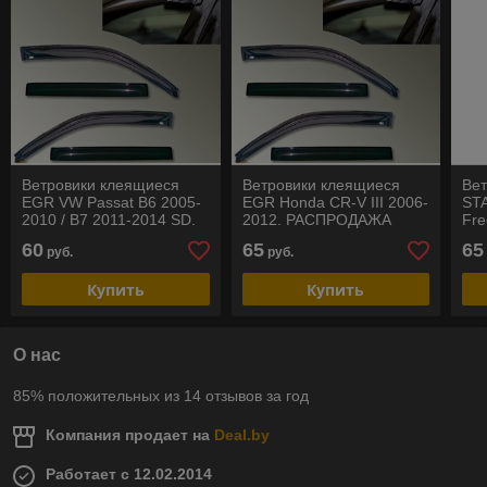
Ветровики клеящиеся
Ветровики клеящиеся
Вет
EGR VW Passat B6 2005-
EGR Honda CR-V III 2006-
ST
2010 / B7 2011-2014 SD.
2012. РАСПРОДАЖА
Fre
РАСПРОДАЖА!!!
РА
60
65
65
руб.
руб.
Купить
Купить
О нас
85% положительных из 14 отзывов за год
Компания продает на
Deal.by
Работает с 12.02.2014