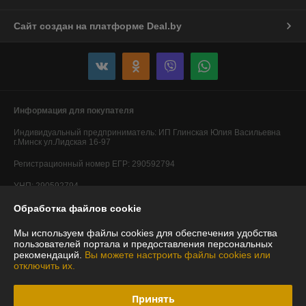
Сайт создан на платформе Deal.by
Информация для покупателя
Индивидуальный предприниматель:
ИП Глинская Юлия Васильевна
г.Минск ул.Лидская 16-97
Регистрационный номер ЕГР: 290592794
УНП: 290592794
Обработка файлов cookie
Регистрационный орган: Минский горисполком
Дата регистрации компании: 20.05.2014
Мы используем файлы cookies для обеспечения удобства
пользователей портала и предоставления персональных
Ссылка на свидетельство/лицензию
рекомендаций.
Вы можете настроить файлы cookies или
отключить их.
Ссылка на свидетельство/лицензию
Ссылка на свидетельство/лицензию
Принять