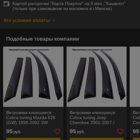
Картой рассрочки "Карта Покупок" на 3 мес ,"Кашалот"
(только при самовывозе из магазина в г.Минске)
Все условия оплаты
Подобные товары компании
Ветровики клеящиеся
Ветровики клеящиеся
Ве
Cobra tuning Mazda 626
Cobra tuning Jeep
Cob
(GW) 1998-2002 SW
Cherokee 2001-2007 /
Cor
Liberty 2002-2005 (KJ)
95
95
95
руб.
руб.