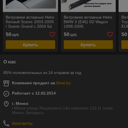
Ветровики вставные Heko
Ветровики вставные Heko
Вет
Renault Scenic 2003-2009
BMW 3 (E46) 5D Wagon
Toy
/ Scenic Grand с 2004 5d
1998-2005.
EU
(2шт). РАСПРОДАЖА
РАСПРОДАЖА
50
50
50
руб.
руб.
Купить
Купить
О нас
85% положительных из 14 отзывов за год
Компания продает на
Deal.by
Работает с 12.02.2014
г. Минск
г.Минск улица Лещинского 14а павильон 122 (1 этаж),
Минск, Беларусь
Контакты