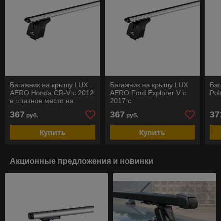
Багажник на крышу LUX
Багажник на крышу LUX
Баг
AERO Honda CR-V с 2012
AERO Ford Explorer V с
Pol
в штатное место на
2017 с
интегрированном
интегрированными
367
367
37
руб.
руб.
рейлинге
рейлингами
Купить
Купить
Акционные предложения и новинки