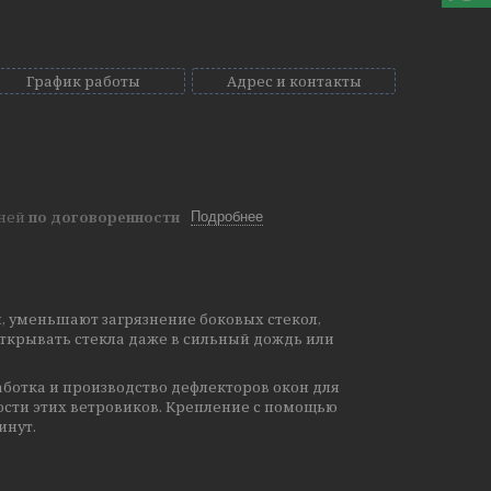
График работы
Адрес и контакты
дней
по договоренности
Подробнее
, уменьшают загрязнение боковых стекол,
ткрывать стекла даже в сильный дождь или
ботка и производство дефлекторов окон для
ости этих ветровиков. Крепление с помощью
инут.