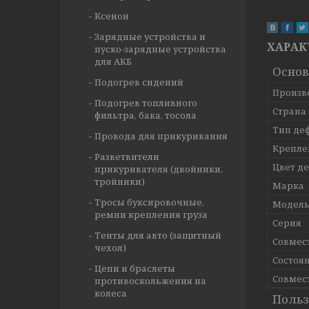
Ксенон
Зарядные устройства и
ХАРАК
пуско-зарядные устройства
для АКБ
Осно
Подогрев сидений
Произв
Подогрев топливного
Страна
фильтра, бака, тосола
Тип де
Провода для прикуривания
Крепле
Разветвители
Цвет д
прикуривателя (двойники,
тройники)
Марка
Тросы буксировочные,
Модел
ремни крепления груза
Серия
Тенты для авто (защитный
Совмес
чехол)
Состоя
Цепи и браслеты
Совмес
противоскольжения на
колеса
Польз