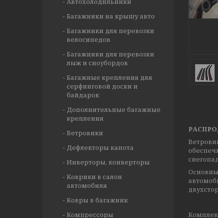
Автохолодильники
Багажники на крышу авто
Багажники для перевозки
велосипедов
Багажники для перевозки
лыж и сноубордов
Багажные крепления для
серфинговой доски и
байдарок
Дополнительные багажные
крепления
РАСПРО
Ветровики
Ветрови
Дефлекторы капота
обеспеч
снегопад
Инверторы, конверторы
Основны
Коврики в салон
автомоби
автомобиля
двухстор
Ковры в багажник
Компрессоры
Комплект