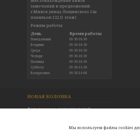
Местонахождение книги
замечаний и предложений:
г.Минск улица Лещинского 14а
павильон 122 (1 этаж)
Режим работы:
День
Время работы
Понедельник
09:30-18:30
Вторник
09:30-18:30
Среда
09:30-18:30
Четверг
09:30-18:30
Пятница
09:30-18:30
Суббота
09:30-16:30
Воскресенье
09:30-16:00
НОВАЯ КОЛОНКА
Фото товаров от покупателей
Новинки в каталоге
Отзывы
Мы используем файлы cookies д