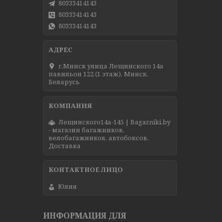
80333414143
80333414143
80333414143
г.Минск улица Лещинского 14а
павильон 122 (1 этаж), Минск,
Беларусь
Лещинского14а-145 | Bagazniki.by
- магазин багажников,
велобагажников, автобоксов.
Доставка
Юлия
ИНФОРМАЦИЯ ДЛЯ