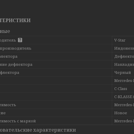
ТЕРИСТИКИ
вные
одитель
V-Star
 производитель
Индонез
флектора
Дефлекто
ние дефлектора
Накладн
ефлектора
Черный
Mercedes-
ь
C-Class
C-KLASSE 
тимость
Mercedes-
ние
Новое
тимость с маркой
Mercedes-
овательские характеристики