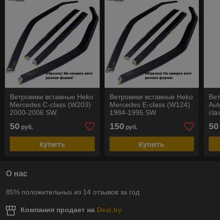
Ветровики вставные Heko
Ветровики вставные Heko
Ве
Mercedes C-class (W203)
Mercedes E-class (W124)
Aut
2000-2006 SW.
1984-1995 SW
cla
РАСПРОДАЖА
SD
50
150
50
руб.
руб.
Купить
Купить
О нас
85% положительных из 14 отзывов за год
Компания продает на
Deal.by