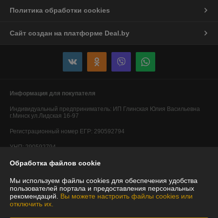
Политика обработки cookies
Сайт создан на платформе Deal.by
Информация для покупателя
Индивидуальный предприниматель:
ИП Глинская Юлия Васильевна
г.Минск ул.Лидская 16-97
Регистрационный номер ЕГР: 290592794
УНП: 290592794
Обработка файлов cookie
Регистрационный орган: Минский горисполком
Дата регистрации компании: 20.05.2014
Мы используем файлы cookies для обеспечения удобства
пользователей портала и предоставления персональных
Ссылка на свидетельство/лицензию
рекомендаций.
Вы можете настроить файлы cookies или
отключить их.
Ссылка на свидетельство/лицензию