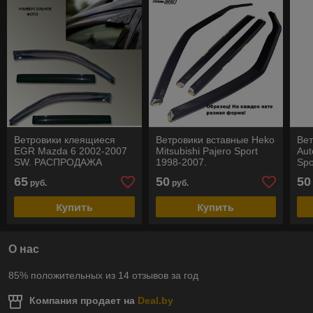
Ветровики клеящиеся
Ветровики вставные Heko
Ве
EGR Mazda 6 2002-2007
Mitsubishi Pajero Sport
Aut
SW. РАСПРОДАЖА
1998-2007.
Spo
РАСПРОДАЖА
65
50
50
руб.
руб.
Купить
Купить
О нас
85% положительных из 14 отзывов за год
Компания продает на
Deal.by