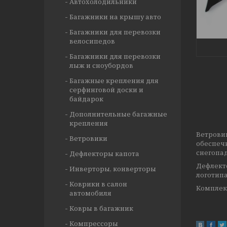
Автохолодильники
Багажники на крышу авто
Багажники для перевозки
велосипедов
Багажники для перевозки
лыж и сноубордов
Багажные крепления для
серфинговой доски и
байдарок
Дополнительные багажные
крепления
Ветрови
Ветровики
обеспеч
снегопад
Дефлекторы капота
Дефлек
Инверторы, конверторы
логотипа
Коврики в салон
Комплект
автомобиля
Ковры в багажник
Компрессоры