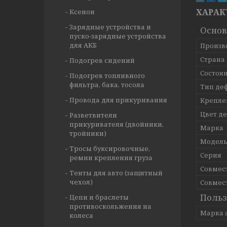
ХАРАК
Ксенон
Зарядные устройства и
Осно
пуско-зарядные устройства
для АКБ
Произв
Страна
Подогрев сидений
Состоя
Подогрев топливного
фильтра, бака, тосола
Тип де
Провода для прикуривания
Крепле
Цвет д
Разветвители
прикуривателя (двойники,
Марка
тройники)
Модел
Тросы буксировочные,
Серия
ремни крепления груза
Совмес
Тенты для авто (защитный
чехол)
Совмес
Польз
Цепи и браслеты
противоскольжения на
Марка 
колеса