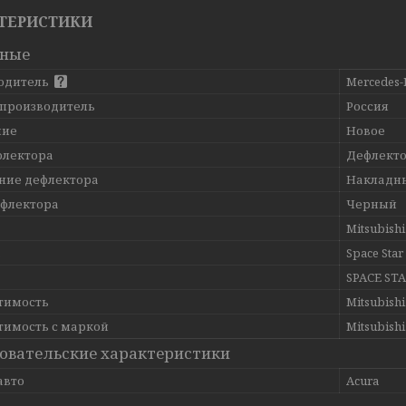
ТЕРИСТИКИ
вные
одитель
Mercedes-
 производитель
Россия
ние
Новое
флектора
Дефлекто
ние дефлектора
Накладн
ефлектора
Черный
Mitsubishi
ь
Space Star
SPACE STA
тимость
Mitsubish
тимость с маркой
Mitsubishi
овательские характеристики
авто
Acura