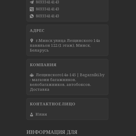
80333414143
80333414143
80333414143
г.Минск улица Лещинского 14а
павильон 122 (1 этаж), Минск,
Беларусь
Лещинского14а-145 | Bagazniki.by
- магазин багажников,
велобагажников, автобоксов.
Доставка
Юлия
ИНФОРМАЦИЯ ДЛЯ