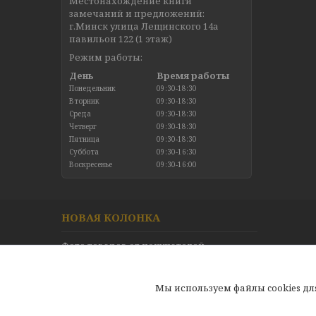
Местонахождение книги
замечаний и предложений:
г.Минск улица Лещинского 14а
павильон 122 (1 этаж)
Режим работы:
День
Время работы
Понедельник
09:30-18:30
Вторник
09:30-18:30
Среда
09:30-18:30
Четверг
09:30-18:30
Пятница
09:30-18:30
Суббота
09:30-16:30
Воскресенье
09:30-16:00
НОВАЯ КОЛОНКА
Фото товаров от покупателей
Новинки в каталоге
Отзывы
Мы используем файлы cookies д