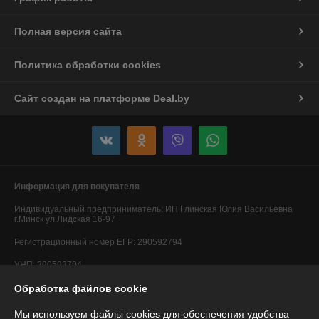
Полная версия сайта
Политика обработки cookies
Сайт создан на платформе Deal.by
Информация для покупателя
Индивидуальный предприниматель:
ИП Глинская Юлия Васильевна
г.Минск ул.Лидская 16-97
Регистрационный номер ЕГР: 290592794
УНП: 290592794
Обработка файлов cookie
Регистрационный орган: Минский горисполком
Дата регистрации компании: 20.05.2014
Мы используем файлы cookies для обеспечения удобства