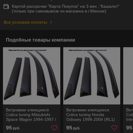
Картой рассрочки "Карта Покупок" на 3 мес ,"Кашалот"
(только при самовывозе из магазина в г.Минске)
Все условия оплаты
Подобные товары компании
Ветровики клеящиеся
Ветровики клеящиеся
Ве
Cobra tuning Mitsubishi
Cobra tuning Honda
Cob
Space Wagon 1994-1997 /
Odissey 1998-2004 (RL1)
Int
Hyundai Santamo 1996-
95
95
95
руб.
руб.
2003