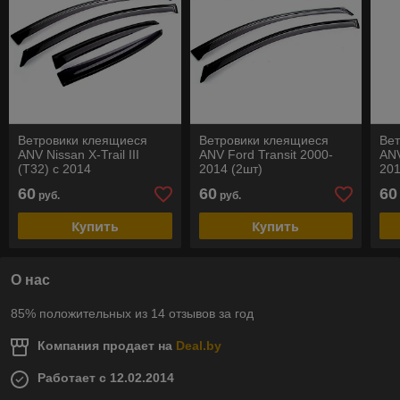
Ветровики клеящиеся
Ветровики клеящиеся
Ве
ANV Nissan X-Trail III
ANV Ford Transit 2000-
ANV
(T32) с 2014
2014 (2шт)
20
60
60
60
руб.
руб.
Купить
Купить
О нас
85% положительных из 14 отзывов за год
Компания продает на
Deal.by
Работает с 12.02.2014