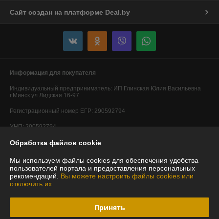
Сайт создан на платформе Deal.by
Информация для покупателя
Индивидуальный предприниматель:
ИП Глинская Юлия Васильевна
г.Минск ул.Лидская 16-97
Регистрационный номер ЕГР: 290592794
УНП: 290592794
Обработка файлов cookie
Регистрационный орган: Минский горисполком
Дата регистрации компании: 20.05.2014
Мы используем файлы cookies для обеспечения удобства
пользователей портала и предоставления персональных
Ссылка на свидетельство/лицензию
рекомендаций.
Вы можете настроить файлы cookies или
отключить их.
Ссылка на свидетельство/лицензию
Ссылка на свидетельство/лицензию
Принять