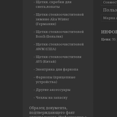
Щетки, скребки для
Совмес
снега,лопаты
Польз
Щетки стеклоочистителей
Марка 
зимние Alca Winter
(Германия)
ИНФОР
Щетки стеклоочистителей
Bosch (Бельгия)
Цена:
95
Щетки стеклоочистителей
AWM (США)
Щетки стеклоочистителя
AVS (Китай)
Электрика для фаркопа
Фаркопы (прицепные
устройства)
Другие аксессуары
Чехлы на запаску
Образец документа,
подтверждающего факт