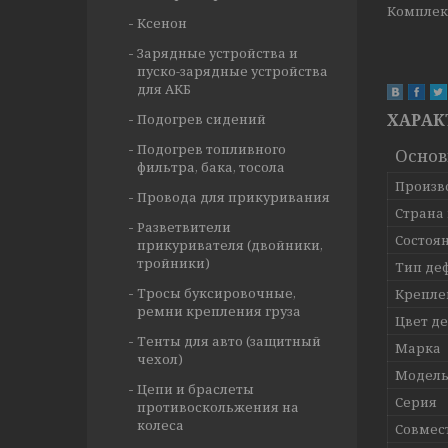
Комплект
Ксенон
Зарядные устройства и
пуско-зарядные устройства
для АКБ
ХАРАК
Подогрев сидений
Подогрев топливного
Осно
фильтра, бака, тосола
Произв
Провода для прикуривания
Страна
Разветвители
Состоя
прикуривателя (двойники,
тройники)
Тип де
Тросы буксировочные,
Крепле
ремни крепления груза
Цвет д
Тенты для авто (защитный
Марка
чехол)
Модел
Цепи и браслеты
Серия
противоскольжения на
колеса
Совмес