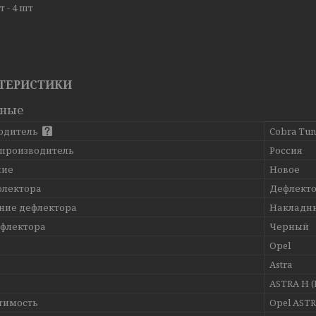
 - 4 шт
ТЕРИСТИКИ
вные
одитель
Cobra Tun
 производитель
Россия
ние
Новое
флектора
Дефлекто
ние дефлектора
Накладн
ефлектора
Черный
Opel
ь
Astra
ASTRA H (L
тимость
Opel ASTRA