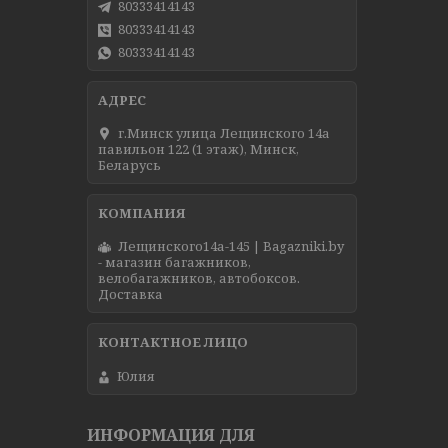
80333414143
80333414143
80333414143
г.Минск улица Лещинского 14а
павильон 122 (1 этаж), Минск,
Беларусь
Лещинского14а-145 | Bagazniki.by
- магазин багажников,
велобагажников, автобоксов.
Доставка
Юлия
ИНФОРМАЦИЯ ДЛЯ