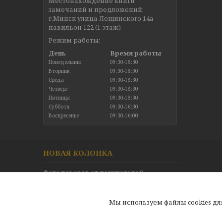
Местонахождение книги
замечаний и предложений:
г.Минск улица Лещинского 14а
павильон 122 (1 этаж)
Режим работы:
День
Время работы
Понедельник
09:30-18:30
Вторник
09:30-18:30
Среда
09:30-18:30
Четверг
09:30-18:30
Пятница
09:30-18:30
Суббота
09:30-16:30
Воскресенье
09:30-16:00
НОВАЯ КОЛОНКА
Фото товаров от покупателей
Новинки в каталоге
Отзывы
Мы используем файлы cookies д