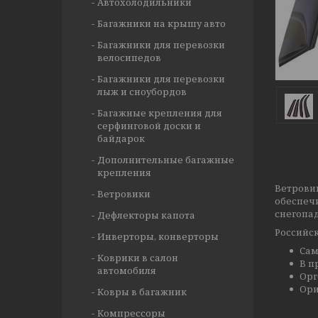
Автохолодильники
Багажники на крышу авто
Багажники для перевозки
велосипедов
Багажники для перевозки
лыж и сноубордов
Багажные крепления для
серфинговой доски и
байдарок
Дополнительные багажные
крепления
Ветрови
Ветровики
обеспеч
снегопад
Дефлекторы капота
Российск
Инверторы, конверторы
Сам
Коврики в салон
В п
автомобиля
Орг
Ори
Ковры в багажник
Компрессоры