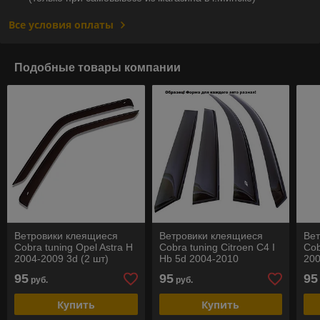
Все условия оплаты
Подобные товары компании
Ветровики клеящиеся
Ветровики клеящиеся
Ве
Cobra tuning Opel Astra H
Cobra tuning Citroen C4 I
Cob
2004-2009 3d (2 шт)
Hb 5d 2004-2010
20
95
95
95
руб.
руб.
Купить
Купить