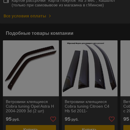
Картой рассрочки "Карта Покупок" на 3 мес ,"Кашалот"
(только при самовывозе из магазина в г.Минске)
Все условия оплаты
Подобные товары компании
Ветровики клеящиеся
Ветровики клеящиеся
Ве
Cobra tuning Opel Astra H
Cobra tuning Citroen C4
Cob
2004-2009 3d (2 шт)
Hb 5d 2011-
с 2
95
95
95
руб.
руб.
Купить
Купить