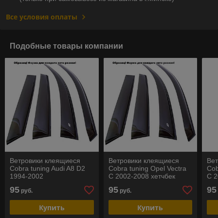
Все условия оплаты
Подобные товары компании
Ветровики клеящиеся
Ветровики клеящиеся
Ве
Cobra tuning Audi A8 D2
Cobra tuning Opel Vectra
Cob
1994-2002
C 2002-2008 хетчбек
C 2
95
95
95
руб.
руб.
Купить
Купить