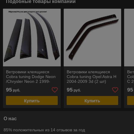
Подобные товары компании
Ветровики клеящиеся
Ветровики клеящиеся
Ве
Cobra tuning Dodge Neon
Cobra tuning Opel Astra H
Cob
/Chrysler Neon 2 1999-
2004-2009 3d (2 шт)
C 2
2005
95
95
95
руб.
руб.
Купить
Купить
О нас
85% положительных из 14 отзывов за год