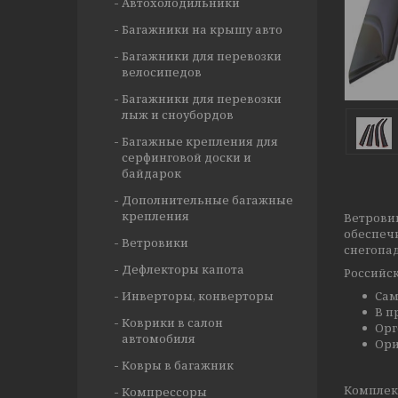
Автохолодильники
Багажники на крышу авто
Багажники для перевозки
велосипедов
Багажники для перевозки
лыж и сноубордов
Багажные крепления для
серфинговой доски и
байдарок
Дополнительные багажные
крепления
Ветрови
обеспеч
Ветровики
снегопад
Дефлекторы капота
Российск
Инверторы, конверторы
Сам
В п
Коврики в салон
Орг
автомобиля
Ори
Ковры в багажник
Комплект
Компрессоры