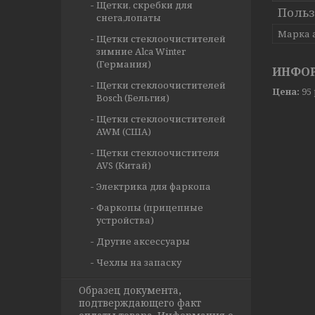
Щетки, скребки для
Польз
снега,лопаты
Марка 
Щетки стеклоочистителей
зимние Alca Winter
(Германия)
ИНФОР
Щетки стеклоочистителей
Цена:
95
Bosch (Бельгия)
Щетки стеклоочистителей
AWM (США)
Щетки стеклоочистителя
AVS (Китай)
Электрика для фаркопа
Фаркопы (прицепные
устройства)
Другие аксессуары
Чехлы на запаску
Образец документа,
подтверждающего факт