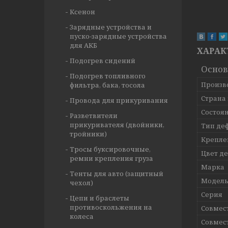
Ксенон
Зарядные устройства и
пуско-зарядные устройства
для АКБ
ХАРАК
Подогрев сидений
Осно
Подогрев топливного
Произв
фильтра, бака, тосола
Страна
Провода для прикуривания
Состоя
Разветвители
прикуривателя (двойники,
Тип де
тройники)
Крепле
Тросы буксировочные,
Цвет д
ремни крепления груза
Марка
Тенты для авто (защитный
Модел
чехол)
Серия
Цепи и браслеты
противоскольжения на
Совмес
колеса
Совмес