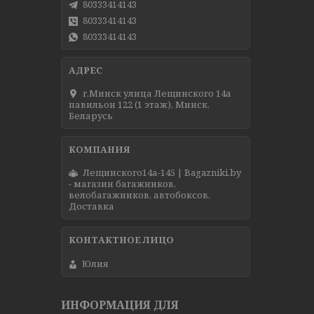
80333414143
80333414143
80333414143
г.Минск улица Лещинского 14а
павильон 122 (1 этаж), Минск,
Беларусь
Лещинского14а-145 | Bagazniki.by
- магазин багажников,
велобагажников, автобоксов.
Доставка
Юлия
ИНФОРМАЦИЯ ДЛЯ