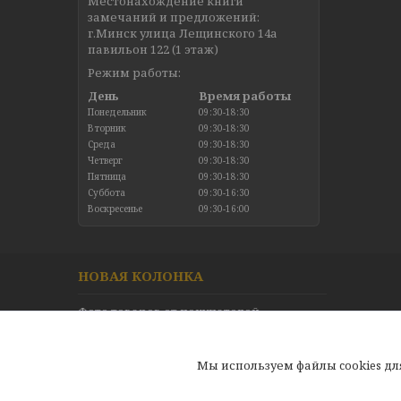
Местонахождение книги
замечаний и предложений:
г.Минск улица Лещинского 14а
павильон 122 (1 этаж)
Режим работы:
День
Время работы
Понедельник
09:30-18:30
Вторник
09:30-18:30
Среда
09:30-18:30
Четверг
09:30-18:30
Пятница
09:30-18:30
Суббота
09:30-16:30
Воскресенье
09:30-16:00
НОВАЯ КОЛОНКА
Фото товаров от покупателей
Новинки в каталоге
Отзывы
Мы используем файлы cookies д