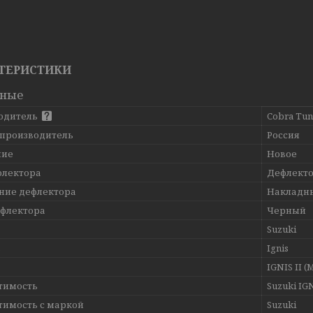
ТЕРИСТИКИ
вные
одитель
Cobra Tun
 производитель
Россия
ние
Новое
флектора
Дефлекто
ние дефлектора
Накладн
ефлектора
Черный
Suzuki
ь
Ignis
IGNIS II (
тимость
Suzuki IGN
тимость с маркой
Suzuki