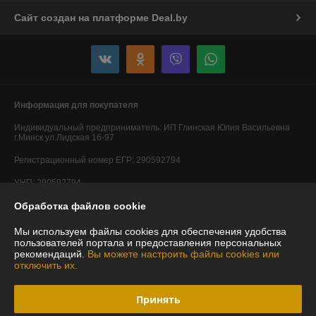
Сайт создан на платформе Deal.by
Информация для покупателя
Индивидуальный предприниматель:
ИП Глинская Юлия Васильевна
г.Минск ул.Лидская 16-97
Регистрационный номер ЕГР: 290592794
УНП: 290592794
Обработка файлов cookie
Регистрационный орган: Минский горисполком
Дата регистрации компании: 20.05.2014
Мы используем файлы cookies для обеспечения удобства
пользователей портала и предоставления персональных
Ссылка на свидетельство/лицензию
рекомендаций.
Вы можете настроить файлы cookies или
отключить их.
Ссылка на свидетельство/лицензию
Ссылка на свидетельство/лицензию
Принять