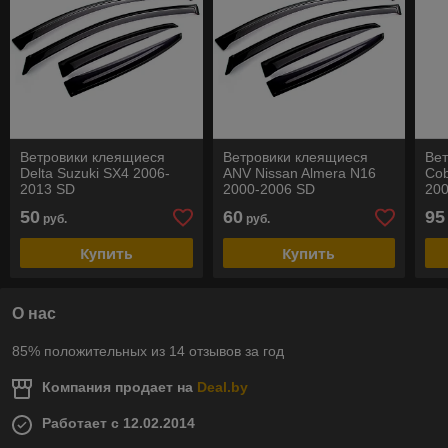
Ветровики клеящиеся
Ветровики клеящиеся
Ве
Delta Suzuki SX4 2006-
ANV Nissan Almera N16
Cob
2013 SD
2000-2006 SD
20
50
60
95
руб.
руб.
Купить
Купить
О нас
85% положительных из 14 отзывов за год
Компания продает на
Deal.by
Работает с 12.02.2014