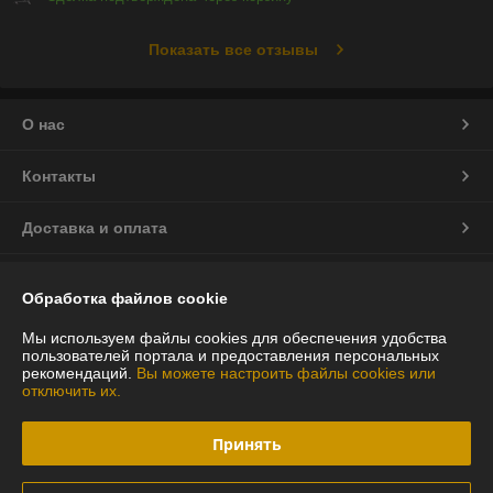
Показать все отзывы
О нас
Контакты
Доставка и оплата
График работы
Обработка файлов cookie
Полная версия сайта
Мы используем файлы cookies для обеспечения удобства
пользователей портала и предоставления персональных
рекомендаций.
Вы можете настроить файлы cookies или
Политика обработки cookies
отключить их.
Сайт создан на платформе Deal.by
Принять