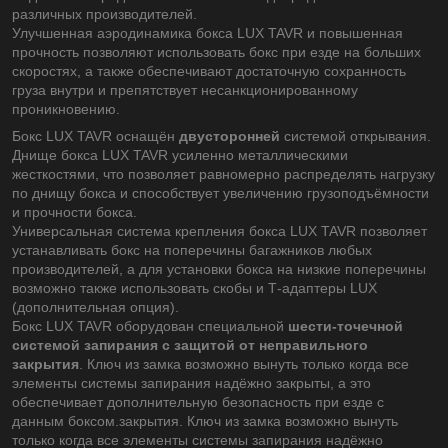
различных производителей.
Улучшенная аэродинамика бокса LUX TAVR и повышенная
прочность позволяют использовать бокс при езде на больших
скоростях, а также обеспечивают достаточную сохранность
груза внутри и препятствует несанкционированному
проникновению.
Бокс LUX TAVR оснащён
двусторонней
системой открывания.
Днище бокса LUX TAVR усиленно металлическими
жесткостями, что позволяет равномерно распределять нагрузку
по днищу бокса и способствует увеличению грузоподъёмности
и прочности бокса.
Универсальная система крепления бокса LUX TAVR позволяет
устанавливать бокс на поперечины багажников любых
производителей, а для установки бокса на низкие поперечины
возможно также использовать скобы и Т-адаптеры LUX
(дополнительная опция).
Бокс LUX TAVR оборудован специальной
шести-точечной
системой запирания с защитой от неправильного
закрытия
. Ключ из замка возможно вынуть только когда все
элементы системы запирания надёжно закрыты, а это
обеспечивает дополнительную безопасность при езде с
данным боксом.закрытия. Ключ из замка возможно вынуть
только когда все элементы системы запирания надёжно