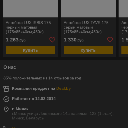
Автобокс LUX IRBIS 175
Автобокс LUX TAVR 175
Авт
черный матовый
серый матовый
чер
(175х85х40см;450л)
(175х85х40см;450л)
(17
1 263
1 330
1 
руб.
руб.
Купить
Купить
О нас
85% положительных из 14 отзывов за год
Компания продает на
Deal.by
Работает с 12.02.2014
г. Минск
г.Минск улица Лещинского 14а павильон 122 (1 этаж),
Минск, Беларусь