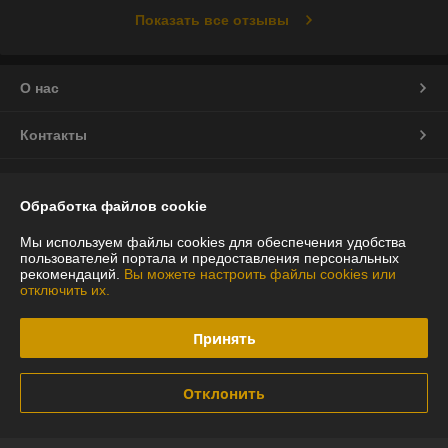
Показать все отзывы
О нас
Контакты
Доставка и оплата
Обработка файлов cookie
График работы
Мы используем файлы cookies для обеспечения удобства
пользователей портала и предоставления персональных
рекомендаций.
Вы можете настроить файлы cookies или
Полная версия сайта
отключить их.
Политика обработки cookies
Принять
Сайт создан на платформе Deal.by
Отклонить