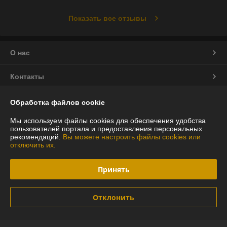
Показать все отзывы
О нас
Контакты
Доставка и оплата
Обработка файлов cookie
Мы используем файлы cookies для обеспечения удобства
График работы
пользователей портала и предоставления персональных
рекомендаций.
Вы можете настроить файлы cookies или
отключить их.
Полная версия сайта
Принять
Политика обработки cookies
Сайт создан на платформе Deal.by
Отклонить