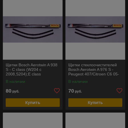
Щетки Bosch Aerotwin A 938
Щетки стеклоочистителей
S - C class (W204 c
Bosch Aerotwin A 976 S -
2008,S204);E class
Peugeot 407/Citroen C6 05-
(W212,S212,A207,C207)
В наличии
В наличии
80
70
руб.
руб.
Купить
Купить