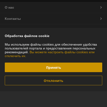
О нас
Контакты
Доставка и оплата
Обработка файлов cookie
График работы
Мы используем файлы cookies для обеспечения удобства
пользователей портала и предоставления персональных
рекомендаций.
Вы можете настроить файлы cookies или
Полная версия сайта
отключить их.
Политика обработки cookies
Принять
Сайт создан на платформе Deal.by
Отклонить
Информация для покупателя