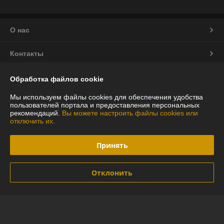
О нас
Контакты
Доставка и оплата
Обработка файлов cookie
Мы используем файлы cookies для обеспечения удобства
График работы
пользователей портала и предоставления персональных
рекомендаций.
Вы можете настроить файлы cookies или
отключить их.
Полная версия сайта
Принять
Политика обработки cookies
Сайт создан на платформе Deal.by
Отклонить